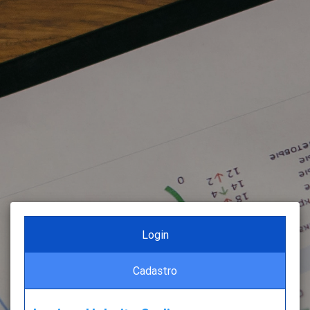
Login
Cadastro